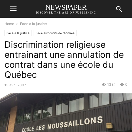
NEWSPAPER
DISCOVER THE ART OF PUBLISHING
Home
Face à la justice
Face à la justice
Face aux droits de l'homme
Discrimination religieuse
entrainant une annulation de
contrat dans une école du
Québec
1384
0
13 avril 2007